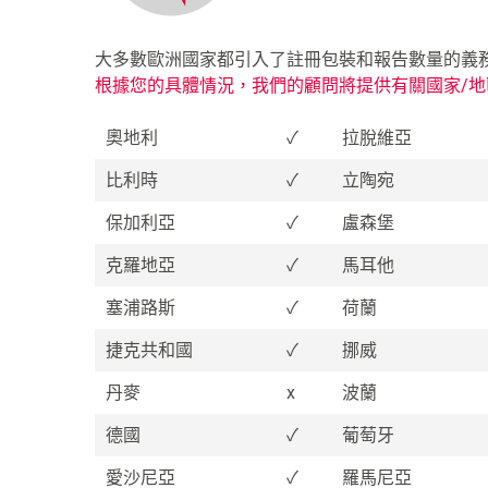
大多數歐洲國家都引入了註冊包裝和報告數量的義
根據您的具體情況，我們的顧問將提供有關國家/
奧地利
✓
拉脫維亞
比利時
✓
立陶宛
保加利亞
✓
盧森堡
克羅地亞
✓
馬耳他
塞浦路斯
✓
荷蘭
捷克共和國
✓
挪威
丹麥
x
波蘭
德國
✓
葡萄牙
愛沙尼亞
✓
羅馬尼亞