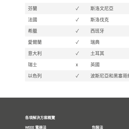
芬蘭
✓
斯洛文尼亞
法國
✓
斯洛伐克
希臘
✓
西班牙
愛爾蘭
✓
瑞典
意大利
✓
土耳其
瑞士
x
英國
以色列
✓
波斯尼亞和黑塞哥
各項解決方案概覽
WEEE 電器法
包裝法